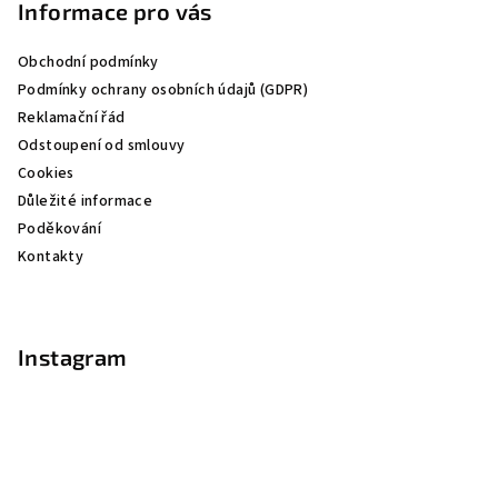
p
Informace pro vás
a
Obchodní podmínky
t
Podmínky ochrany osobních údajů (GDPR)
í
Reklamační řád
Odstoupení od smlouvy
Cookies
Důležité informace
Poděkování
Kontakty
Instagram