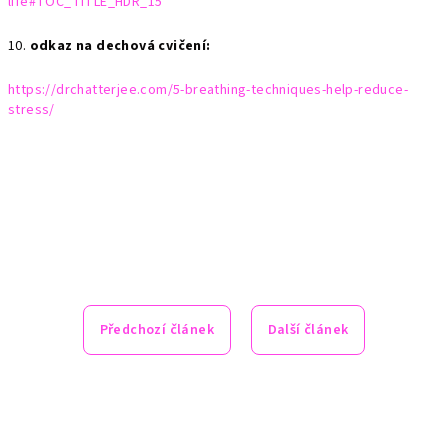
life#TOC_TITLE_HDR_15
10.
odkaz na dechová cvičení:
https://drchatterjee.com/5-breathing-techniques-help-reduce-
stress/
Předchozí článek
Další článek
Z
á