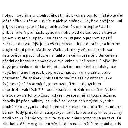
Pokud hovoříme o dlouhověkosti, rád bych na tomto místě otevřel
ještě několik témat. Prvním z nich je spánek. Když se dožijete 90ti
let, uvažovali jste někdy, kolik svého života prospíte? Je to
přibližně ⅓. V peřinách, spacáku nebo pod dekou tedy strávíte
kolem 30ti let. O spánku se často mluví jako o jednom z pilířů
zdraví, adekvátnější je ho však přirovnat k piedestálu, na kterém
stojí ostatní pilíře. Matthew Walker, britský vědec a profesor
neurovědy a psychologie na Kalifornské univerzitě v Berkeley a
přední odborník na spánek ve své knize “Proč spíme?” píše, že
když je spánku nedostatek, přichází onemocnění a neduhy, ale
když ho máme hojnost, doprovází nás zdraví a vitalita. Jeho
přirovnání, že spánek v oblasti zdraví má stejný význam jako
švýcarský nůž v armádě, je opravdu řízné. Kdybychom
nepotřebovali těch 7-9 hodin spánku a přežili jen na 6-ti, Matka
příroda by se tohoto času, kdy jen bezbranně a hloupě ležíme,
zbavila již před miliony let. Když se jeden den v týdnu vyspíte
pouhé 4 hodiny, následující den vám klesne hodnota NK imunitních
buněk, tedy přírodních zabijáckých buněk, které například požírají
nově vznikající nádory, o 70%. Walker dále upozorňuje na fakt, že
alkohol stěžuje organismu přechod do nejhlubší fáze spánku, kdy