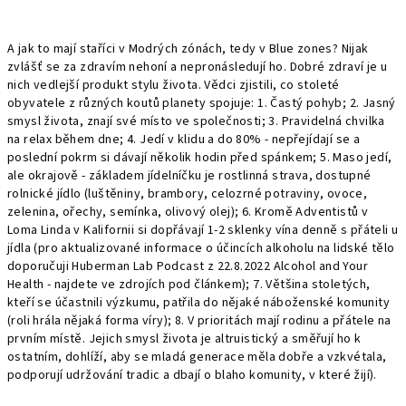
A jak to mají staříci v Modrých zónách, tedy v Blue zones? Nijak
zvlášť se za zdravím nehoní a nepronásledují ho. Dobré zdraví je u
nich vedlejší produkt stylu života. Vědci zjistili, co stoleté
obyvatele z různých koutů planety spojuje: 1. Častý pohyb; 2. Jasný
smysl života, znají své místo ve společnosti; 3. Pravidelná chvilka
na relax během dne; 4. Jedí v klidu a do 80% - nepřejídají se a
poslední pokrm si dávají několik hodin před spánkem; 5. Maso jedí,
ale okrajově - základem jídelníčku je rostlinná strava, dostupné
rolnické jídlo (luštěniny, brambory, celozrné potraviny, ovoce,
zelenina, ořechy, semínka, olivový olej); 6. Kromě Adventistů v
Loma Linda v Kalifornii si dopřávají 1-2 sklenky vína denně s přáteli u
jídla (pro aktualizované informace o účincích alkoholu na lidské tělo
doporučuji Huberman Lab Podcast z 22.8.2022 Alcohol and Your
Health - najdete ve zdrojích pod článkem); 7. Většina stoletých,
kteří se účastnili výzkumu, patřila do nějaké náboženské komunity
(roli hrála nějaká forma víry); 8. V prioritách mají rodinu a přátele na
prvním místě. Jejich smysl života je altruistický a směřují ho k
ostatním, dohlíží, aby se mladá generace měla dobře a vzkvétala,
podporují udržování tradic a dbají o blaho komunity, v které žijí).