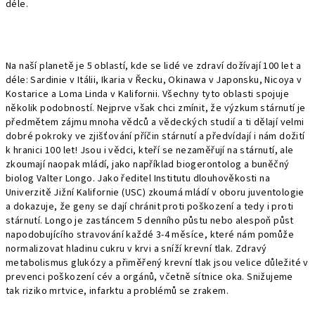
déle.
Na naší planetě je 5 oblastí, kde se lidé ve zdraví dožívají 100 let a
déle: Sardinie v Itálii, Ikaria v Řecku, Okinawa v Japonsku, Nicoya v
Kostarice a Loma Linda v Kalifornii. Všechny tyto oblasti spojuje
několik podobností. Nejprve však chci zmínit, že výzkum stárnutí je
předmětem zájmu mnoha vědců a vědeckých studií a ti dělají velmi
dobré pokroky ve zjišťování příčin stárnutí a předvídají i nám dožití
k hranici 100 let! Jsou i vědci, kteří se nezaměřují na stárnutí, ale
zkoumají naopak mládí, jako například biogerontolog a buněčný
biolog Valter Longo. Jako ředitel Institutu dlouhověkosti na
Univerzitě Jižní Kalifornie (USC) zkoumá mládí v oboru juventologie
a dokazuje, že geny se dají chránit proti poškození a tedy i proti
stárnutí. Longo je zastáncem 5 denního půstu nebo alespoň půst
napodobujícího stravování každé 3-4 měsíce, které nám pomůže
normalizovat hladinu cukru v krvi a sníží krevní tlak. Zdravý
metabolismus glukózy a přiměřený krevní tlak jsou velice důležité v
prevenci poškození cév a orgánů, včetně sítnice oka. Snižujeme
tak riziko mrtvice, infarktu a problémů se zrakem.