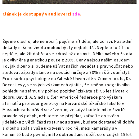
Článek je dostupný v audioverzi
zde
.
Žijeme dlouho, ale nemocní, pojďme žít déle, ale zdraví. Poslední
dekády našeho života mohou být ty nejbohatší. Nejde o to žít co
nejdéle, ale žít dobře a ve zdraví až do smrti. Délka našeho života
je ovlivněna genetikou pouze z 20%. Geny nejsou naším osudem.
To, jak dlouho si budeme užívat našich vnoučat a pravnoučat nebo
sledovat západy slunce na cestách určuje z 80% náš životní styl.
Profesorka psychologie na Yaleské Univerzitě v Connecticutu, Dr.
Becca Levy, ve svých výzkumech zjistila, že změnou negativního
pohledu na stárnutí v pohled pozitivní získáte až 7,5 let života k
dobru. David. A. Sinclair, člen Americké federace pro výzkum
stárnutí a profesor genetiky na Harvardské lékařské fakultě v
Massachusets přišel se závěrem, že když budete mít v životě
pravidelný pohyb, nebudete se přejídat, zařadíte do svého
jídelníčku z větší části rostlinnou stravu, budete dostatečně dobře
a dlouho spát a vaše ukotvení v rodině, mezi kamarády a v
komunitě bude pevné, máte dobrou šanci dožít se o celých 15 let