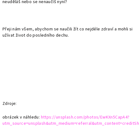
neuděláš nebo se nenaučíš nyní?
Přeji nám všem, abychom se naučili žít co nejdéle zdraví a mohli si
užívat život do posledního dechu.
Zdroje:
obrázek v náhledu:
https://unsplash.com/photos/EwKXn5CapA4?
utm_source=unsplash&utm_medium=referral&utm_content=creditSh