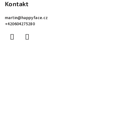
Kontakt
martin
@
happyface.cz
+420604275280