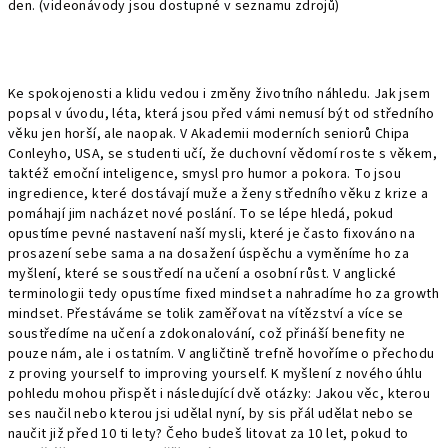
den. (videonávody jsou dostupné v seznamu zdrojů)
Ke spokojenosti a klidu vedou i změny životního náhledu. Jak jsem
popsal v úvodu, léta, která jsou před vámi nemusí být od středního
věku jen horší, ale naopak. V Akademii moderních seniorů Chipa
Conleyho, USA, se studenti učí, že duchovní vědomí roste s věkem,
taktéž emoční inteligence, smysl pro humor a pokora. To jsou
ingredience, které dostávají muže a ženy středního věku z krize a
pomáhají jim nacházet nové poslání. To se lépe hledá, pokud
opustíme pevné nastavení naší mysli, které je často fixováno na
prosazení sebe sama a na dosažení úspěchu a vyměníme ho za
myšlení, které se soustředí na učení a osobní růst. V anglické
terminologii tedy opustíme fixed mindset a nahradíme ho za growth
mindset. Přestáváme se tolik zaměřovat na vítězství a více se
soustředíme na učení a zdokonalování, což přináší benefity ne
pouze nám, ale i ostatním. V angličtině trefně hovoříme o přechodu
z proving yourself to improving yourself.
K myšlení z nového úhlu
pohledu mohou přispět i následující dvě otázky: Jakou věc, kterou
ses naučil nebo kterou jsi udělal nyní, by sis přál udělat nebo se
naučit již před 10 ti lety? Čeho budeš litovat za 10 let, pokud to