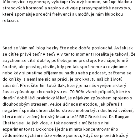
tělo nejvíce regeneruje, vylučuje růstový hormon, snižuje hladinu
stresových hormonů a naplno aktivuje parasympatické nervstvo,
které zpomaluje srdeční frekvenci a umožňuje nám hlubokou
relaxaci.
Snad se Vám můj blog hezky čte nebo dobře poslouchá. Avšak jak
se cítíte právě teď? A teď? A v tento moment? Realita je taková, že
abychom se cítili dobře, potřebujeme prostoje. Nechápejte mě
špatně, ale prostoj, chvíle, kdy jen tak spočineme a rozjímáme
nebo kdy si pustíme příjemnou hudbu nebo podcast, začteme se
do knížky a nemáme nic na práci, je pro kvalitu našich životů
zásadní. Přerušíte tím totiž tlak, který je na nás vyvíjen a který
často způsobuje chronický stres. 70-90% všech případů, které v
dnešní době léčí praktický lékař, je nějakým způsobem spojeno s
dlouhodobým stresem. Velice účinnou metodou, jak přerušit
negativní spirálu chronického stresu mohou být i dechová cvičení,
která nabízí známý britský lékař a tvář BBC Breakfast Dr. Rangan
Chatterjee. Je jich více, a tak neomrzí a můžete s nimi
experimentovat. Dokonce i jedna minuta koncentrovaného
vědomého dýchání může velice pomoci, když se provádí každý