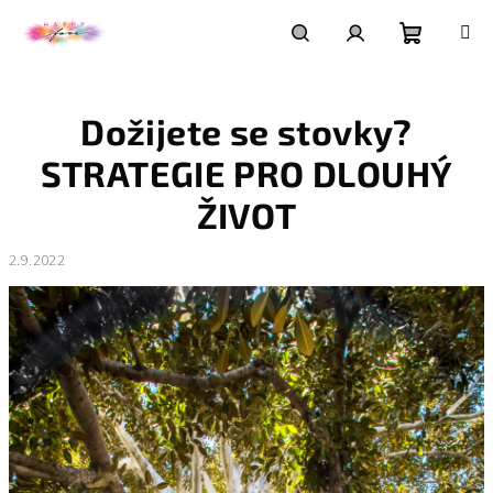
Přejít
na
obsah
Nákupní
Hledat
Přihlášení
Dožijete se stovky?
košík
STRATEGIE PRO DLOUHÝ
ŽIVOT
2.9.2022