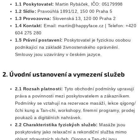
1.1 Poskytovatel:
Martin Rybáček, IČO: 05179998
1.2 Sídlo:
Pravoúhlá 1891/12, 150 00 Praha 5
1.3 Provozovna:
Slovenská 13, 120 00 Praha 2
1.4 Kontakt:
Email: martin@happyface.cz | Telefon: +420
604 275 280
1.5 Právní postavení:
Poskytovatel je fyzickou osobou
podnikající na základě živnostenského oprávnění.
Smlouvy jsou uzavírány v českém jazyce.
2. Úvodní ustanovení a vymezení služeb
2.1 Rozsah platnosti:
Tyto obchodní podmínky upravují
práva a povinnosti mezi poskytovatelem a zákazníkem.
Podmínky se vztahují na rezervace masáží, lekce qigong/
čchi kung a Tan-chi, workshopy, firemní programy, prodej
poukazů a digitálních nahrávek.
2.2 Charakteristika fyzických služeb:
Masáže jsou
poskytovány jako relaxační a rekondiční služba mimo
oblast zdravotních služeb. Qigong a Tan-chi jsou