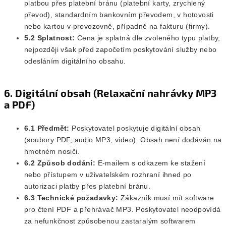
platbou přes platební bránu (platební karty, zrychlený
převod), standardním bankovním převodem, v hotovosti
nebo kartou v provozovně, případně na fakturu (firmy).
5.2 Splatnost:
Cena je splatná dle zvoleného typu platby,
nejpozději však před započetím poskytování služby nebo
odesláním digitálního obsahu.
6. Digitální obsah (Relaxační nahrávky MP3
a PDF)
6.1 Předmět:
Poskytovatel poskytuje digitální obsah
(soubory PDF, audio MP3, video). Obsah není dodáván na
hmotném nosiči.
6.2 Způsob dodání:
E-mailem s odkazem ke stažení
nebo přístupem v uživatelském rozhraní ihned po
autorizaci platby přes platební bránu.
6.3 Technické požadavky:
Zákazník musí mít software
pro čtení PDF a přehrávač MP3. Poskytovatel neodpovídá
za nefunkčnost způsobenou zastaralým softwarem