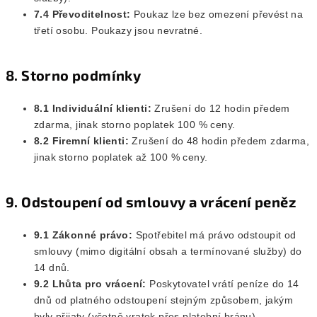
7.4 Převoditelnost:
Poukaz lze bez omezení převést na
třetí osobu. Poukazy jsou nevratné.
8. Storno podmínky
8.1 Individuální klienti:
Zrušení do 12 hodin předem
zdarma, jinak storno poplatek 100 % ceny.
8.2 Firemní klienti:
Zrušení do 48 hodin předem zdarma,
jinak storno poplatek až 100 % ceny.
9. Odstoupení od smlouvy a vrácení peněz
9.1 Zákonné právo:
Spotřebitel má právo odstoupit od
smlouvy (mimo digitální obsah a termínované služby) do
14 dnů.
9.2 Lhůta pro vrácení:
Poskytovatel vrátí peníze do 14
dnů od platného odstoupení stejným způsobem, jakým
byly přijaty (včetně vratek přes platební bránu).