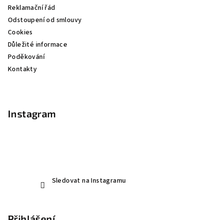
í
Reklamační řád
Odstoupení od smlouvy
Cookies
Důležité informace
Poděkování
Kontakty
Instagram
Sledovat na Instagramu
Přihlášení