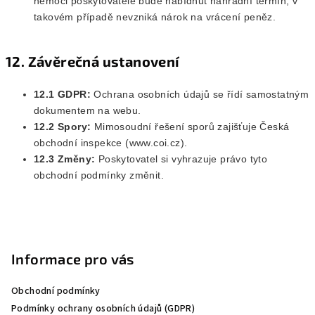
nemoci poskytovatele bude nabídnut náhradní termín; v
takovém případě nevzniká nárok na vrácení peněz.
12. Závěrečná ustanovení
12.1 GDPR:
Ochrana osobních údajů se řídí samostatným
dokumentem na webu.
12.2 Spory:
Mimosoudní řešení sporů zajišťuje Česká
obchodní inspekce (www.coi.cz).
12.3 Změny:
Poskytovatel si vyhrazuje právo tyto
obchodní podmínky změnit.
Z
á
p
Informace pro vás
a
Obchodní podmínky
t
Podmínky ochrany osobních údajů (GDPR)