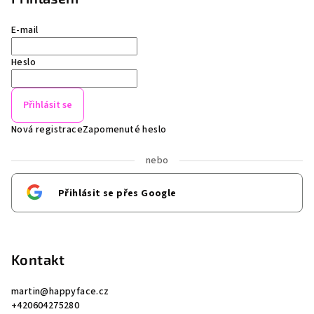
E-mail
Heslo
Přihlásit se
Nová registrace
Zapomenuté heslo
nebo
Přihlásit se přes Google
Kontakt
martin
@
happyface.cz
+420604275280