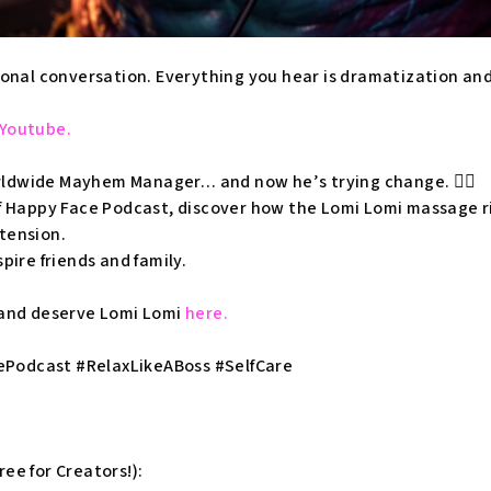
tional conversation. Everything you hear is dramatization and 
Youtube.
ldwide Mayhem Manager
… and now he’s trying change. 💆‍♂️
of Happy Face Podcast, discover how the Lomi Lomi massage r
tension.
spire friends and family.
 and deserve Lomi Lomi
here.
Podcast #RelaxLikeABoss #SelfCare
ee for Creators!):