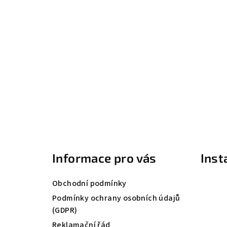
Z
á
Informace pro vás
Ins
p
a
Obchodní podmínky
t
Podmínky ochrany osobních údajů
(GDPR)
í
Reklamační řád