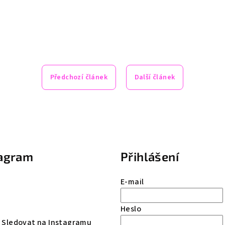
Předchozí článek
Další článek
tagram
Přihlášení
E-mail
Heslo
Sledovat na Instagramu