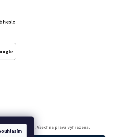
 heslo
Google
ppy Face Prague
. Všechna práva vyhrazena.
Souhlasím