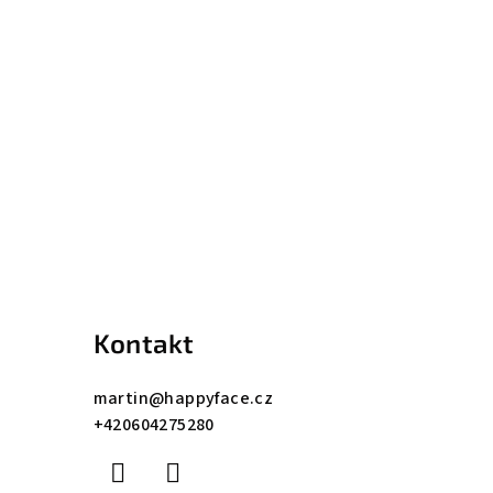
Kontakt
martin
@
happyface.cz
+420604275280