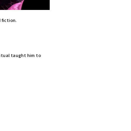
fiction.
itual taught him to