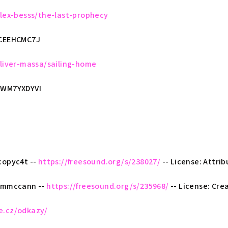
alex-besss/the-last-prophecy
RCEEHCMC7J
oliver-massa/sailing-home
TWM7YXDYVI
copyc4t --
https://freesound.org/s/238027/
-- License: Attrib
tommccann --
https://freesound.org/s/235968/
-- License: Cr
e.cz/odkazy/