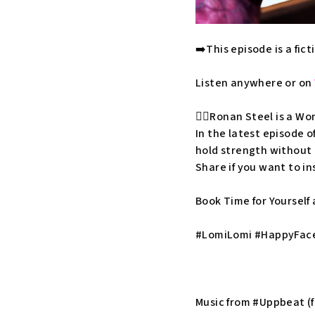
➡️This episode is a fic
Listen anywhere or on
🦸‍♂️Ronan Steel is a
Wor
In the latest episode 
hold strength without 
Share if you want to in
Book Time for Yourself
#LomiLomi #HappyFace
Music from #Uppbeat (fr