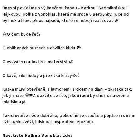
Dnes si povídáme s výjimečnou ženou – Katkou "Sedmikráskou"
Hájkovou. Holka z Vonoklas, která má srdce u Berounky, ruce od
bylinek a hlavu plnou nápadů, které se nebojí realizovat 🌿
🌼O čem bude řeč?
O oblíbených místech a chvílích klidu 🏞️
O výzvách i radostech mateřství 👶
O kávě, síle hudby a prožitku krásy ☕🎶
Katka mluví otevřeně, s humorem i srdcem na dlani – zkrátka tak,
jak ji znáte 💬❤️ A dozvíte se i to, jakou radu by dnes dala svému
mladšímu já.
Tak si uvařte něco dobrého, pohodlně se usaďte a pojďte si s námi
užít tuhle svěží, lidskou a inspirativní epizodu.
Navštivte Holku z Vonoklas zde: