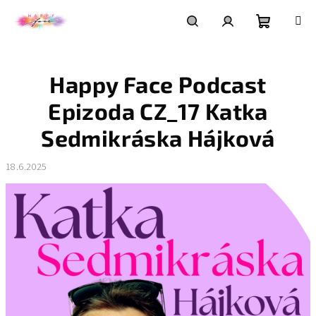
Přejít
na
obsah
Nákupní
Hledat
Přihlášení
Happy Face Podcast
košík
Epizoda CZ_17 Katka
Sedmikráska Hájková
18.6.2025