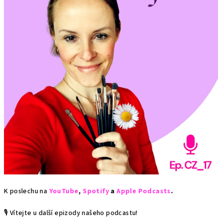
K poslechu na
YouTube
,
Spotify
a
Apple Podcasts
.
🎙️ Vítejte u další epizody našeho podcastu!