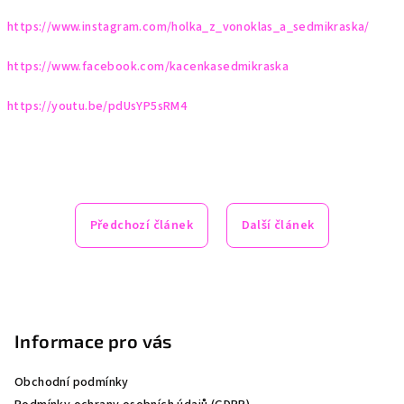
https://www.instagram.com/holka_z_vonoklas_a_sedmikraska/
https://www.facebook.com/kacenkasedmikraska
https://youtu.be/pdUsYP5sRM4
Předchozí článek
Další článek
Z
á
p
Informace pro vás
a
Obchodní podmínky
t