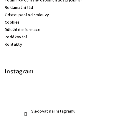
Podmínky ochrany osobních údajů (GDPR)
í
Reklamační řád
Odstoupení od smlouvy
Cookies
Důležité informace
Poděkování
Kontakty
Instagram
Sledovat na Instagramu