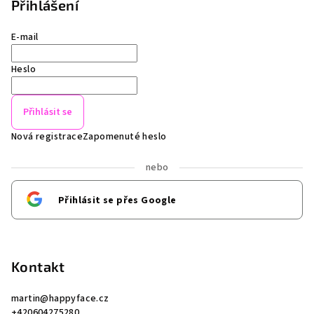
Přihlášení
E-mail
Heslo
Přihlásit se
Nová registrace
Zapomenuté heslo
nebo
Přihlásit se přes Google
Kontakt
martin
@
happyface.cz
+420604275280