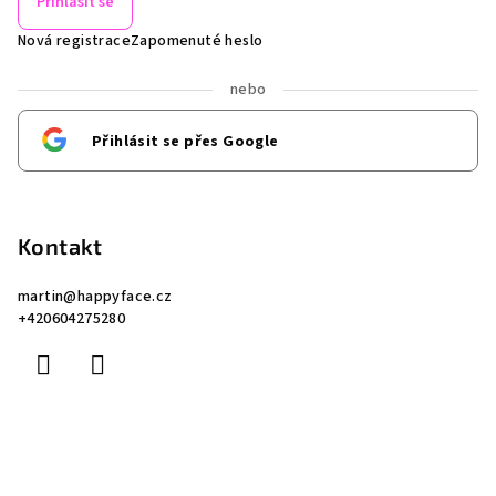
Přihlásit se
Nová registrace
Zapomenuté heslo
nebo
Přihlásit se přes Google
Kontakt
martin
@
happyface.cz
+420604275280