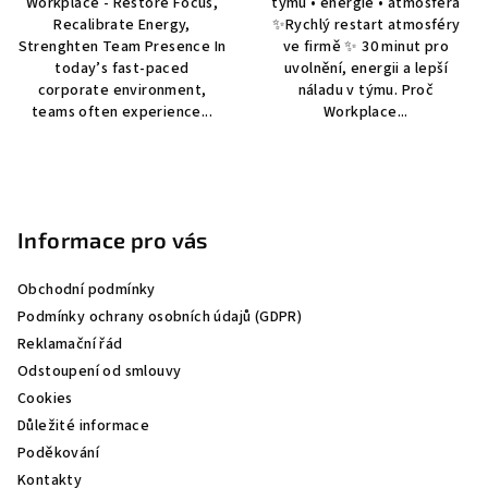
Workplace - Restore Focus,
týmu • energie • atmosféra
Recalibrate Energy,
✨Rychlý restart atmosféry
Strenghten Team Presence In
ve firmě ✨ 30 minut pro
today’s fast-paced
uvolnění, energii a lepší
corporate environment,
náladu v týmu. Proč
teams often experience...
Workplace...
Z
á
p
Informace pro vás
a
Obchodní podmínky
t
Podmínky ochrany osobních údajů (GDPR)
í
Reklamační řád
Odstoupení od smlouvy
Cookies
Důležité informace
Poděkování
Kontakty