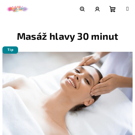
Přejít
na
obsah
Nákupní
Hledat
Přihlášení
Masáž hlavy 30 minut
košík
Tip