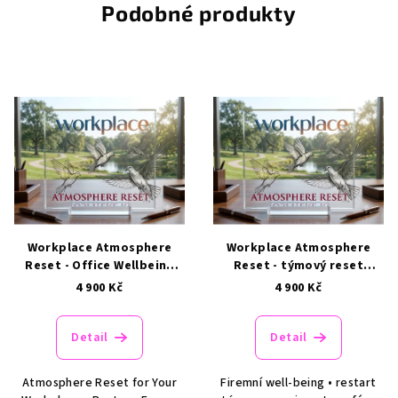
Podobné produkty
Workplace Atmosphere
Workplace Atmosphere
Reset - Office Wellbeing
Reset - týmový reset
Service
energie a soustředění
4 900 Kč
4 900 Kč
Detail
Detail
Atmosphere Reset for Your
Firemní well-being • restart