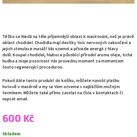
Těžko se hledá na těle příjemnější oblast k masírování, než je právě
oblast chodidel. Chodidla mají desítky tisíc nervových zakončení a
jejich stimulace masáží Vás uzemní a přivede energii z hlavy
dolů. Koupel chodidel, hluboce působící přírodní aroma oleje, tichá
hudba a moje pozornost Vás provedou moment za momentem
touto regenerující procedurou.
Pokud dáte tento produkt do košíku, můžete navolit platbu
hotově v masérně a my se Vám ozveme s nejbližším možným
termínem. Můžete také přímo zavolat na čísla v kontaktech či
napsat email.
600 Kč
Měrná
Skladem
cena: