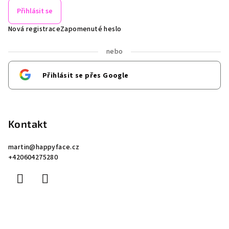
Přihlásit se
Nová registrace
Zapomenuté heslo
nebo
Přihlásit se přes Google
Kontakt
martin
@
happyface.cz
+420604275280