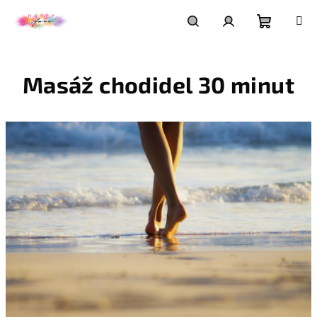
Přejít
na
obsah
Nákupní
Hledat
Přihlášení
Masáž chodidel 30 minut
košík