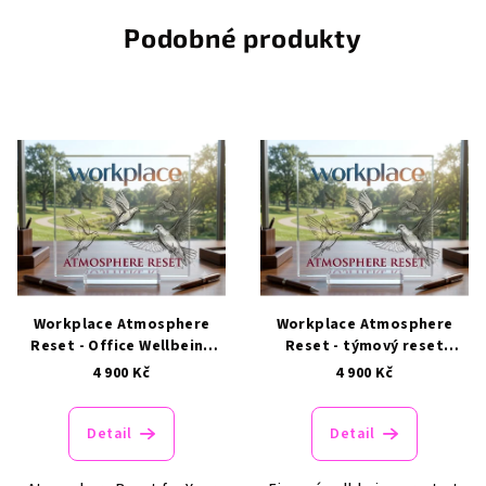
Podobné produkty
Workplace Atmosphere
Workplace Atmosphere
Reset - Office Wellbeing
Reset - týmový reset
Service
energie a soustředění
4 900 Kč
4 900 Kč
Detail
Detail