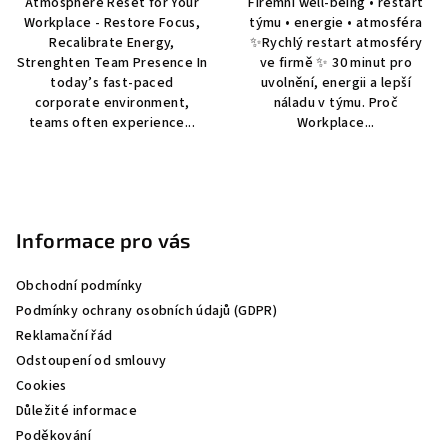
Atmosphere Reset for Your
Firemní well-being • restart
Workplace - Restore Focus,
týmu • energie • atmosféra
Recalibrate Energy,
✨Rychlý restart atmosféry
Strenghten Team Presence In
ve firmě ✨ 30 minut pro
today’s fast-paced
uvolnění, energii a lepší
corporate environment,
náladu v týmu. Proč
teams often experience...
Workplace...
Z
á
p
Informace pro vás
a
Obchodní podmínky
t
Podmínky ochrany osobních údajů (GDPR)
í
Reklamační řád
Odstoupení od smlouvy
Cookies
Důležité informace
Poděkování