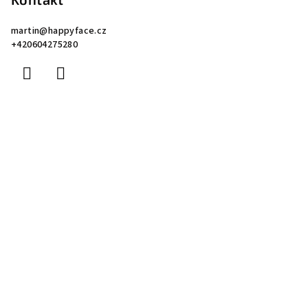
martin
@
happyface.cz
+420604275280