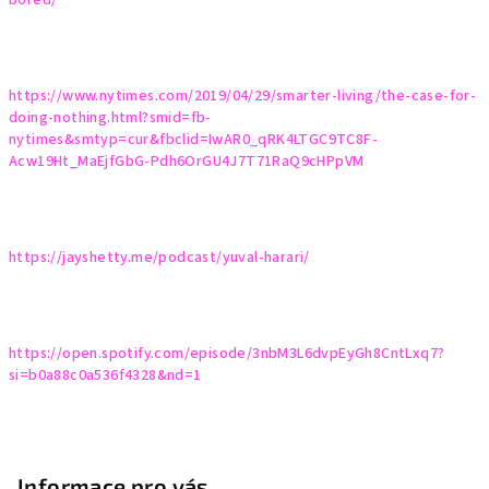
bored/
https://www.nytimes.com/2019/04/29/smarter-living/the-case-for-
doing-nothing.html?smid=fb-
nytimes&smtyp=cur&fbclid=IwAR0_qRK4LTGC9TC8F-
Acw19Ht_MaEjfGbG-Pdh6OrGU4J7T71RaQ9cHPpVM
https://jayshetty.me/podcast/yuval-harari/
https://open.spotify.com/episode/3nbM3L6dvpEyGh8CntLxq7?
si=b0a88c0a536f4328&nd=1
Z
á
p
Informace pro vás