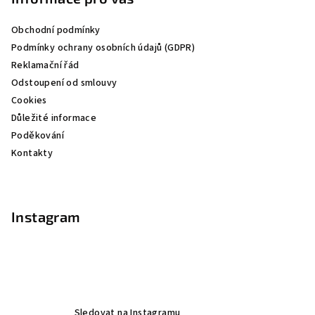
a
Obchodní podmínky
t
Podmínky ochrany osobních údajů (GDPR)
í
Reklamační řád
Odstoupení od smlouvy
Cookies
Důležité informace
Poděkování
Kontakty
Instagram
Sledovat na Instagramu