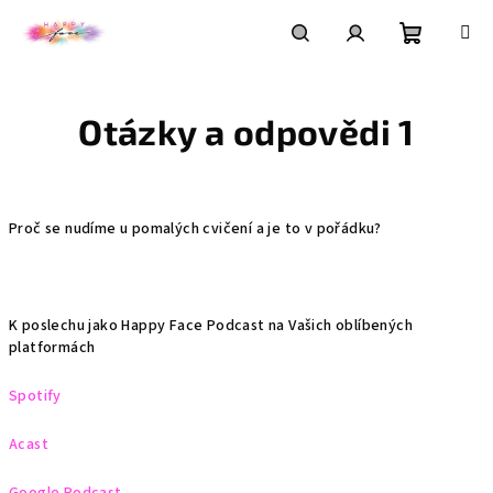
Přejít
na
obsah
Nákupní
Hledat
Přihlášení
Otázky a odpovědi 1
košík
Proč se nudíme u pomalých cvičení a je to v pořádku?
K poslechu jako Happy Face Podcast na Vašich oblíbených
platformách
Spotify
Acast