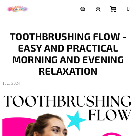
Přejít
na
obsah
Nákupní
Hledat
Přihlášení
TOOTHBRUSHING FLOW -
košík
EASY AND PRACTICAL
MORNING AND EVENING
RELAXATION
15.1.2024