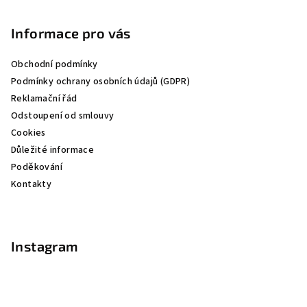
á
p
Informace pro vás
a
Obchodní podmínky
t
Podmínky ochrany osobních údajů (GDPR)
í
Reklamační řád
Odstoupení od smlouvy
Cookies
Důležité informace
Poděkování
Kontakty
Instagram