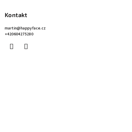
Kontakt
martin
@
happyface.cz
+420604275280