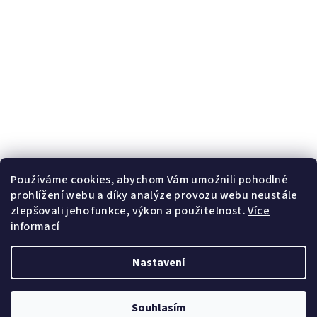
Používáme cookies, abychom Vám umožnili pohodlné
prohlížení webu a díky analýze provozu webu neustále
Copyright 2026
Happy Face Prague
. Všechna práva
zlepšovali jeho funkce, výkon a použitelnost.
Více
vyhrazena.
informací
Vytvořil Shoptet
Nastavení
Souhlasím