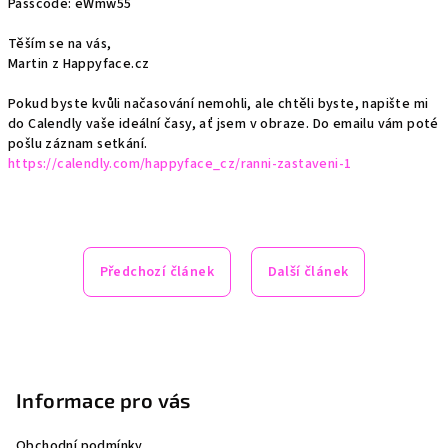
Passcode: eWmw55
Těším se na vás,
Martin z Happyface.cz
Pokud byste kvůli načasování nemohli, ale chtěli byste, napište mi
do Calendly vaše ideální časy, ať jsem v obraze. Do emailu vám poté
pošlu záznam setkání.
https://calendly.com/happyface_cz/ranni-zastaveni-1
Předchozí článek
Další článek
Z
á
p
Informace pro vás
a
Obchodní podmínky