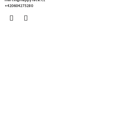
martin
@
happyface.cz
+420604275280