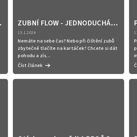
Y
ZUBNÍ FLOW - JEDNODUCHÁ A
D
PRAKTICKÁ RELAXACE NA
15.1.2024
1
RÁNO I NA VEČER
Nemáte na sebe čas? Nebo při čištění zubů
P
zbytečně tlačíte na kartáček? Chcete si dát
p
pohodu a zís...
m
Číst článek
Č