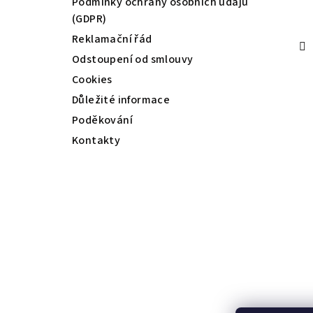
t
Podmínky ochrany osobních údajů
(GDPR)
í
Reklamační řád
Odstoupení od smlouvy
Cookies
Důležité informace
Poděkování
Kontakty