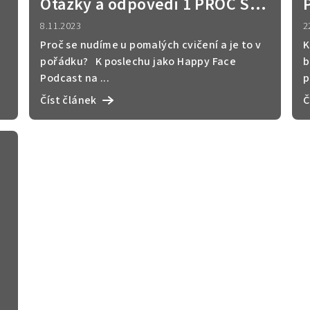
Otázky a odpovědi 1 PROČ SE
P
NUDÍME U POMALÝCH CVIČENÍ
8.11.2023
2
A K ČEMU JE DOBRÝ ČCHI
Proč se nudíme u pomalých cvičení a je to v
K
pořádku? K poslechu jako Happy Face
b
KUNG
Podcast na ...
p
Číst článek
Č