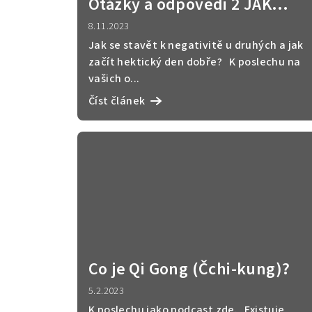
Otázky a odpovědi 2 JAK
ZAČÍT HEKTICKÝ DEN DOBŘE?
8.11.2023
Jak se stavět k negativitě u druhých a jak
začít hektický den dobře? K poslechu na
vašich o...
Číst článek
Co je Qi Gong (Čchi-kung)?
5.2.2023
K poslechu jako podcast zde. Existuje