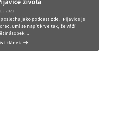
ijavice života
2.3.2023
 poslechu jako podcast zde. Pijavice je
orec. Umí se napít krve tak, že váží
ětinásobek ...
íst článek