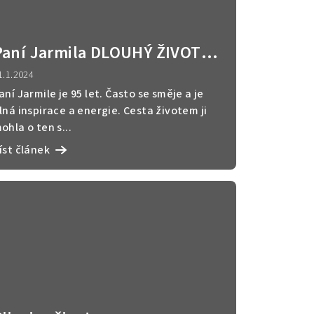
Paní Jarmila DLOUHÝ ŽIVOT
VITÁLNĚ A S RADOSTÍ
1.1.2024
aní Jarmile je 95 let. Často se směje a je
lná inspirace a energie. Cesta životem ji
ohla o ten s...
íst článek