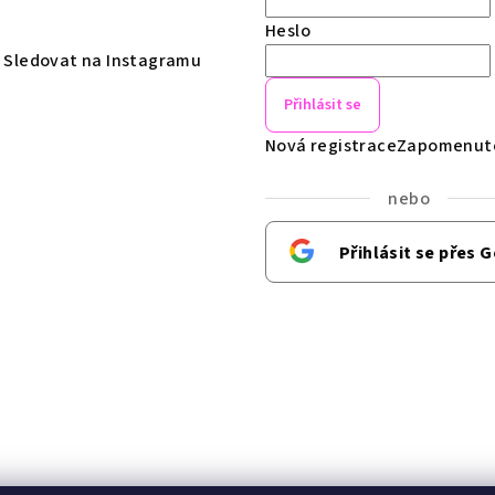
r
Heslo
v
Sledovat na Instagramu
k
y
Přihlásit se
v
Nová registrace
Zapomenuté
ý
p
nebo
i
Přihlásit se přes 
s
u