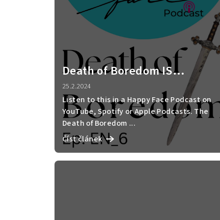
p
i
s
č
Death of Boredom IS
l
BOREDOM OK AND WHAT ARE
25.2.2024
á
THE BENEFITS OF BOREDOM?
Listen to this in a Happy Face Podcast on
YouTube, Spotify or Apple Podcasts. The
n
Death of Boredom ...
k
Číst článek
ů