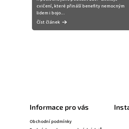
cvičení, které přináší benefity nemocným
lidem i bojo...
Číst článek
Z
á
Informace pro vás
Ins
p
a
Obchodní podmínky