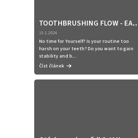
TOOTHBRUSHING FLOW - EAS
AND PRACTICAL MORNING AN
15.1.2024
EVENING RELAXATION
No time for Yourself? Is your routine too
harsh on your teeth? Do you want to gain
stability and b...
Číst článek