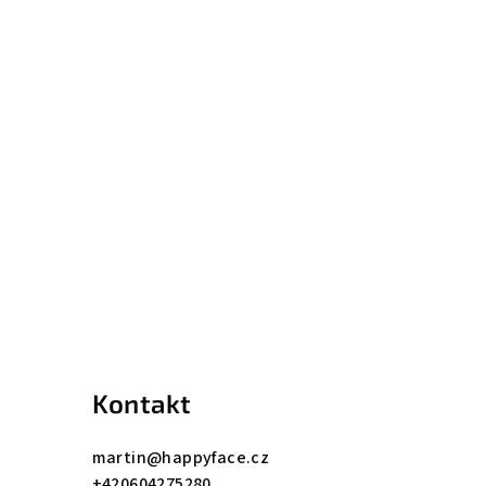
Kontakt
martin
@
happyface.cz
+420604275280