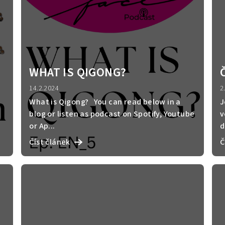
WHAT IS QIGONG?
14.2.2024
2
What is Qigong? You can read below in a
J
blog or listen as podcast on Spotify, Youtube
v
or Ap...
d
Číst článek
Č